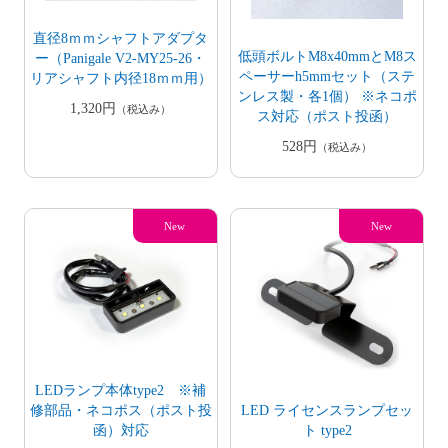
直径8ｍｍシャフトアダプタ
低頭ボルトM8x40mmとM8ス
ー（Panigale V2-MY25-26・
ペーサーh5mmセット（ステ
リアシャフト内径18ｍｍ用）
ンレス製・各1個） ※ネコポ
1,320円
（税込み）
ス対応（ポスト投函）
528円
（税込み）
LEDランプ本体type2 ※補
LED ライセンスランプセッ
修部品・ネコポス（ポスト投
ト type2
函）対応