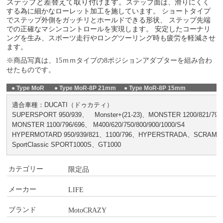
ステップと差替えて取り付けます。
ステップ面は、滑りにくく
する為に細かなローレット加工を施しています。 ショートタイプ
でステップ外側をガッチリとホールドできる形状、 ステップ先端
での正確なマシンコントロールを実現します。 安定したコーナリ
ングを生み、スポーツ走行やロングツーリング時も疲労を軽減させ
ます。
※商品写真は、15ｍｍタイプの8ポジションアダプターを組み合わ
せたものです。
● Type MoR
● Type MoR-8P 21mm
● Type MoR-8P 15mm
適合車種：DUCATI（ドゥカティ）
SUPERSPORT 950/939、 Monster+(21-23)、MONSTER 1200/821/797(
MONSTER 1100/796/696、 M400/620/750/800/900/1000/S4
HYPERMOTARD 950/939/821、1100/796、HYPERSTRADA、SCRAMB
SportClassic SPORT1000S、GT1000
カテゴリー
限定品
メーカー
LIFE
ブランド
MotoCRAZY