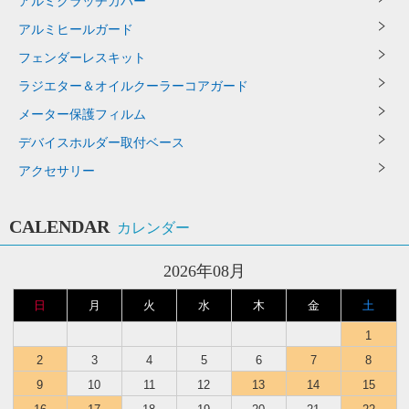
アルミクラッチカバー
アルミヒールガード
フェンダーレスキット
ラジエター＆オイルクーラーコアガード
メーター保護フィルム
デバイスホルダー取付ベース
アクセサリー
CALENDAR
カレンダー
2026年08月
日
月
火
水
木
金
土
1
2
3
4
5
6
7
8
9
10
11
12
13
14
15