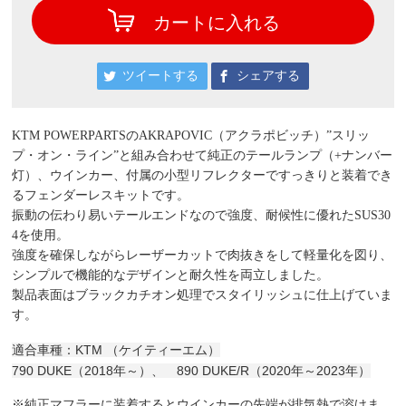
カートに入れる
ツイートする
シェアする
KTM POWERPARTSのAKRAPOVIC（アクラポビッチ）”スリッ
プ・オン・ライン”と組み合わせて純正のテールランプ（+ナンバー
灯）、ウインカー、付属の小型リフレクターですっきりと装着でき
るフェンダーレスキットです。
振動の伝わり易いテールエンドなので強度、耐候性に優れたSUS30
4を使用。
強度を確保しながらレーザーカットで肉抜きをして軽量化を図り、
シンプルで機能的なデザインと耐久性を両立しました。
製品表面はブラックカチオン処理でスタイリッシュに仕上げていま
す。
適合車種：KTM （ケイティーエム）
790 DUKE（2018年～）、 890 DUKE/R（2020年～2023年）
※純正マフラーに装着するとウインカーの先端が排気熱で溶けま